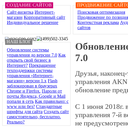
СОЗДАНИЕ САЙТОВ
ПРОДВИЖЕНИЕ САЙТ
Сайт-визитка
Интернет-
Поисковая оптимизация
магазин
Корпоративный сайт
Продвижение по позици
Индивидуальное решение
Контекстная реклама
Ауд
сайтов
НАШ БЛОГ
Обновление
Обновление системы
7.0
управления до версии 7.0
Как
открыть свой бизнес в
Интернет?
Прекращение
техподдержки системы
Друзья, наконец
управления «Интернет-
управления AKN 7
магазин» версии 1.х
Flash
заблокирован в браузерах
обновление пре
Chrome и Firefox.
Пароли от
почты Яндекса, Google и Mail
попали в сеть
Как правильно: с
С 1 июня 2018г. 
www или без?
Стандартные
шрифты для сайта
Создать сайт
управления 7-й 
самостоятельно, бесплатно.
не предусмотрен
Реально?