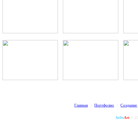
Главная
|
Портфолио
|
Создание
Seliv
Art
© 20