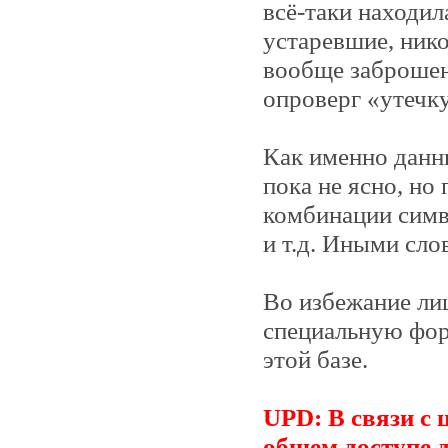
всё-таки находил
устаревшие, ник
вообще заброшен
опроверг «утечк
Как именно данн
пока не ясно, но
комбинации симв
и т.д. Иными сло
Во избежание ли
специальную форм
этой базе.
UPD: В связи с
общем доступе 