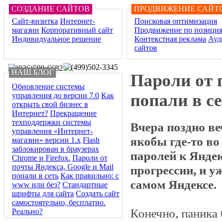
СОЗДАНИЕ САЙТОВ
ПРОДВИЖЕНИЕ САЙТ
Сайт-визитка
Интернет-
Поисковая оптимизация
магазин
Корпоративный сайт
Продвижение по позици
Индивидуальное решение
Контекстная реклама
Ауд
сайтов
НАШ БЛОГ
Пароли от 
Обновление системы
попали в с
управления до версии 7.0
Как
открыть свой бизнес в
Интернет?
Прекращение
техподдержки системы
Вчера поздно ве
управления «Интернет-
якобы где-то в
магазин» версии 1.х
Flash
заблокирован в браузерах
паролей к Янде
Chrome и Firefox.
Пароли от
почты Яндекса, Google и Mail
прогрессии, и у
попали в сеть
Как правильно: с
самом Яндексе.
www или без?
Стандартные
шрифты для сайта
Создать сайт
самостоятельно, бесплатно.
Конечно, паника
Реально?