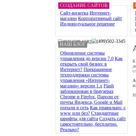
СОЗДАНИЕ САЙТОВ
Сайт-визитка
Интернет-
магазин
Корпоративный сайт
Индивидуальное решение
НАШ БЛОГ
Обновление системы
управления до версии 7.0
Как
К
открыть свой бизнес в
д
Интернет?
Прекращение
с
техподдержки системы
управления «Интернет-
А
к
магазин» версии 1.х
Flash
заблокирован в браузерах
Н
Chrome и Firefox.
Пароли от
почты Яндекса, Google и Mail
попали в сеть
Как правильно: с
www или без?
Стандартные
шрифты для сайта
Создать сайт
самостоятельно, бесплатно.
Реально?