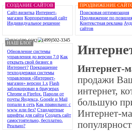
СОЗДАНИЕ САЙТОВ
ПРОДВИЖЕНИЕ САЙТ
Сайт-визитка
Интернет-
Поисковая оптимизация
магазин
Корпоративный сайт
Продвижение по позици
Индивидуальное решение
Контекстная реклама
Ауд
сайтов
НАШ БЛОГ
Интерне
Обновление системы
управления до версии 7.0
Как
открыть свой бизнес в
Интернет-м
Интернет?
Прекращение
техподдержки системы
продажи Ваш
управления «Интернет-
магазин» версии 1.х
Flash
интернет, к
заблокирован в браузерах
Chrome и Firefox.
Пароли от
большую при
почты Яндекса, Google и Mail
попали в сеть
Как правильно: с
www или без?
Стандартные
Интернет-ма
шрифты для сайта
Создать сайт
самостоятельно, бесплатно.
популярност
Реально?