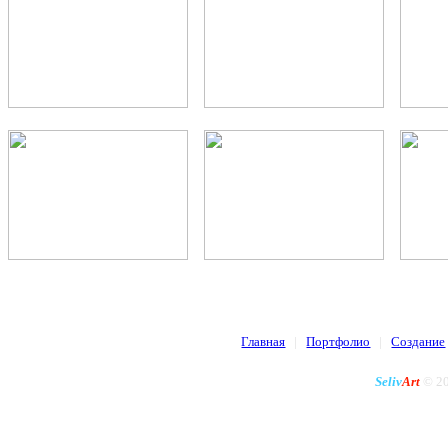
Главная
|
Портфолио
|
Создание
Seliv
Art
© 20