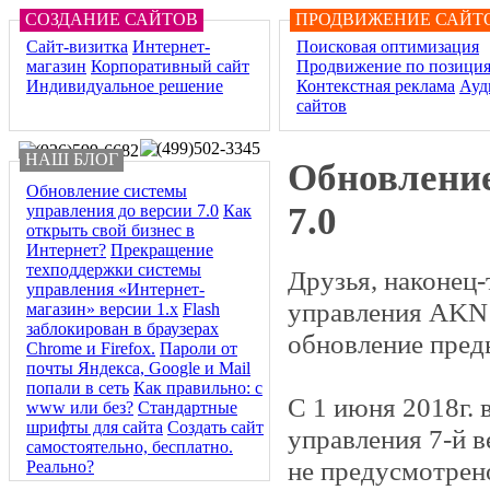
СОЗДАНИЕ САЙТОВ
ПРОДВИЖЕНИЕ САЙТ
Сайт-визитка
Интернет-
Поисковая оптимизация
магазин
Корпоративный сайт
Продвижение по позици
Индивидуальное решение
Контекстная реклама
Ауд
сайтов
НАШ БЛОГ
Обновление
Обновление системы
7.0
управления до версии 7.0
Как
открыть свой бизнес в
Интернет?
Прекращение
техподдержки системы
Друзья, наконец
управления «Интернет-
управления AKN 7
магазин» версии 1.х
Flash
заблокирован в браузерах
обновление пре
Chrome и Firefox.
Пароли от
почты Яндекса, Google и Mail
попали в сеть
Как правильно: с
С 1 июня 2018г. 
www или без?
Стандартные
шрифты для сайта
Создать сайт
управления 7-й 
самостоятельно, бесплатно.
не предусмотрен
Реально?